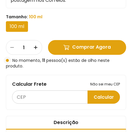
postagem nos Correios.
Tamanho:
100 ml
100 ml
Comprar Agora
No momento,
11
pessoa(s) estão de olho neste
produto.
Calcular Frete
Não sei meu CEP
Calcular
Descrição