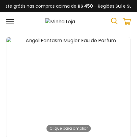
Frete grátis nas compras acima de
R$ 450
- Regiões Sul e Sud
Clique para ampliar