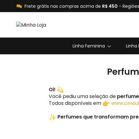
Frete grátis nas compras acima de
R$ 450
- Regiões
Linha Feminina
Linha
Perfum
Oi!
Você pediu uma seleção de
perfume
Todos disponíveis em
www.cmout
Perfumes que transformam pre