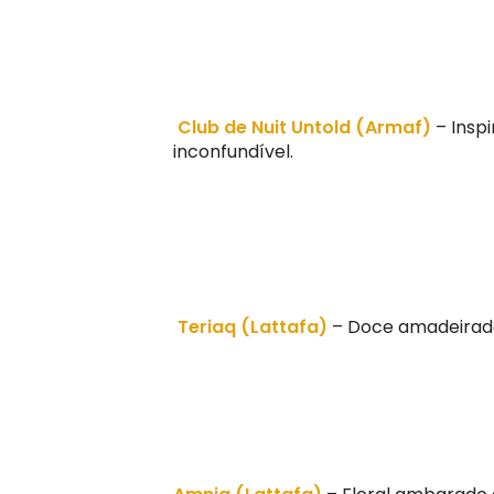
Club de Nuit Untold (Armaf)
– Insp
inconfundível.
Teriaq (Lattafa)
– Doce amadeirado