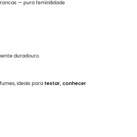
brancas — pura feminilidade
mente duradouro.
umes, ideais para
testar, conhecer