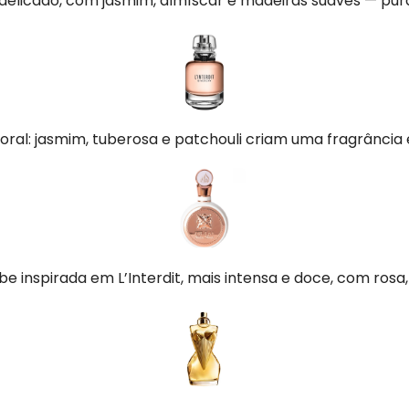
delicado, com jasmim, almíscar e madeiras suaves — pura
ral: jasmim, tuberosa e patchouli criam uma fragrância e
e inspirada em L’Interdit, mais intensa e doce, com rosa