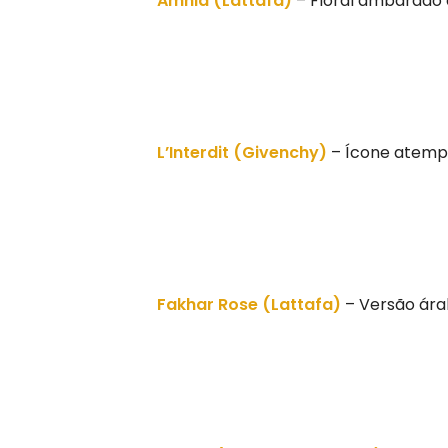
Amnia (Lattafa)
– Floral ambarado 
L’Interdit (Givenchy)
– Ícone atempo
Fakhar Rose (Lattafa)
– Versão árab