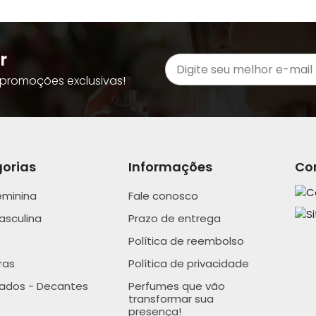
r
promoções exclusivas!
orias
Informações
Co
eminina
Fale conosco
asculina
Prazo de entrega
Política de reembolso
ras
Política de privacidade
nados - Decantes
Perfumes que vão
transformar sua
presença!