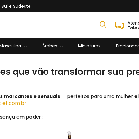
 Sul e Sudeste
Aten
Fale
 Masculina
Árabes
Miniaturas
Fracionad
es que vão transformar sua pr
s marcantes e sensuais
— perfeitos para uma mulher
e
let.com.br
sença em poder: