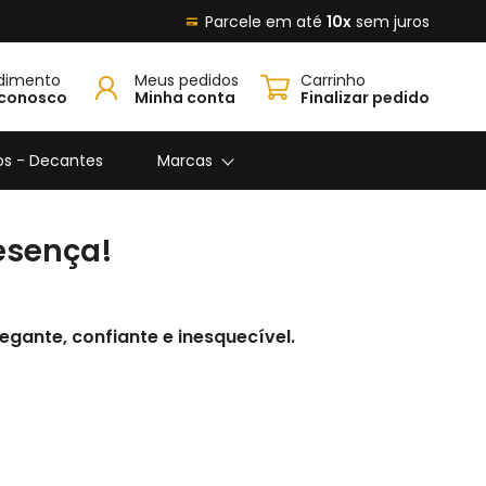
Parcele em até
10x
sem juros
dimento
Meus pedidos
Carrinho
 conosco
Minha conta
Finalizar pedido
os - Decantes
Marcas
esença!
legante, confiante e inesquecível.