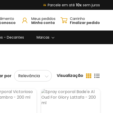
Parcele em até
10x
sem juros
dimento
Meus pedidos
Carrinho
 conosco
Minha conta
Finalizar pedido
os - Decantes
Marcas
Visualização
r por