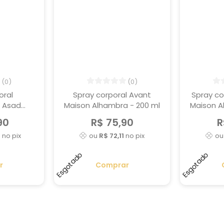
(0)
(0)
oral
Spray corporal Avant
Spray co
 Asad
Maison Alhambra - 200 ml
Maison A
50 ml
90
R$ 75,90
R
1
no pix
ou
R$ 72,11
no pix
o
Esgotado
Esgotado
r
Comprar