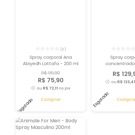
(0)
Spray corporal Ana
Spray corp
Abiyedh Lattafa - 200 ml
concentrado
Lattafa - 2
R$ 99,90
R$ 129,
R$ 75,90
ou
R$ 123,4
ou
R$ 72,11
no pix
Esgotado
Comprar
Compra
Esgotado