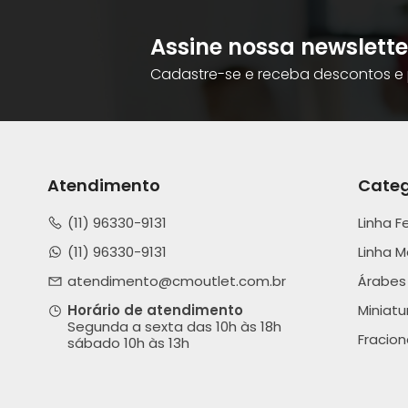
Assine nossa newslette
Cadastre-se e receba descontos e 
Atendimento
Categ
(11) 96330-9131
Linha F
(11) 96330-9131
Linha M
atendimento@cmoutlet.com.br
Árabes
Horário de atendimento
Miniatu
Segunda a sexta das 10h às 18h
Fracio
sábado 10h às 13h