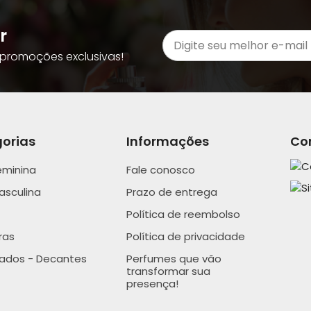
r
promoções exclusivas!
orias
Informações
Co
eminina
Fale conosco
asculina
Prazo de entrega
Política de reembolso
ras
Política de privacidade
nados - Decantes
Perfumes que vão
transformar sua
presença!