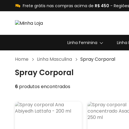
Frete grátis nas compras acima de
R$ 450
- Regiões
Linha Feminina
Linha
Home
Linha Masculina
Spray Corporal
Spray Corporal
6
produtos encontrados