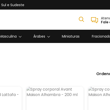
 Sul e Sudeste
Aten
Fale
 Masculina
Árabes
Miniaturas
Fracionad
Ordena