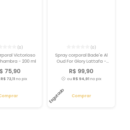
(0)
(0)
rporal Victorioso
Spray corporal Bade'e Al
lhambra - 200 ml
Oud For Glory Lattafa -
200 ml
$ 75,90
R$ 99,90
u
R$ 72,11
no pix
ou
R$ 94,91
no pix
Esgotado
Comprar
Comprar