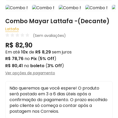
Combo Mayar Lattafa -(Decante)
Lattafa
(Sem avaliações)
R$ 82,90
Em até
10x
de
R$ 8,29
sem juros
R$ 78,76
no
Pix
(
5% Off
)
R$ 80,41
no
boleto
(
3% Off
)
Ver opções de pagamento
Não queremos que você espere! O produto
será postado em 3 a 6 dias úteis após a
confirmação do pagamento. O prazo escolhido
pelo cliente só começa a contar após a
postagem nos Correios.