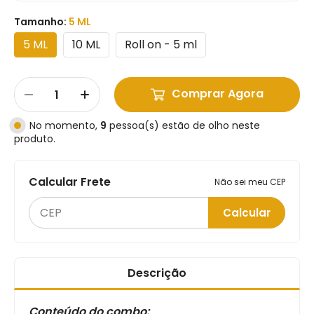
Tamanho:
5 ML
5 ML
10 ML
Roll on - 5 ml
Comprar Agora
No momento,
9
pessoa(s) estão de olho neste
produto.
Calcular Frete
Não sei meu CEP
Calcular
Descrição
Conteúdo do combo: