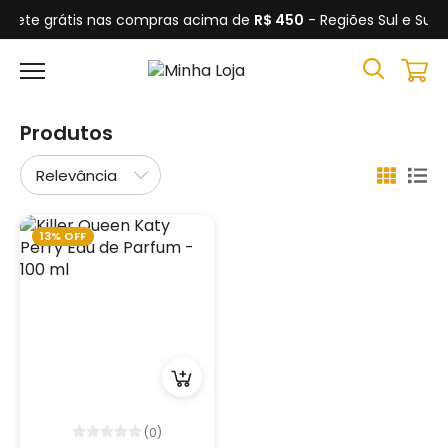
Frete grátis nas compras acima de
R$ 450
- Regiões Sul e Sud
Produtos
13% OFF
(0)