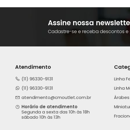
Assine nossa newslette
Cadastre-se e receba descontos e 
Atendimento
Categ
(11) 96330-9131
Linha F
(11) 96330-9131
Linha M
atendimento@cmoutlet.com.br
Árabes
Horário de atendimento
Miniatu
Segunda a sexta das 10h às 18h
Fracio
sábado 10h às 13h