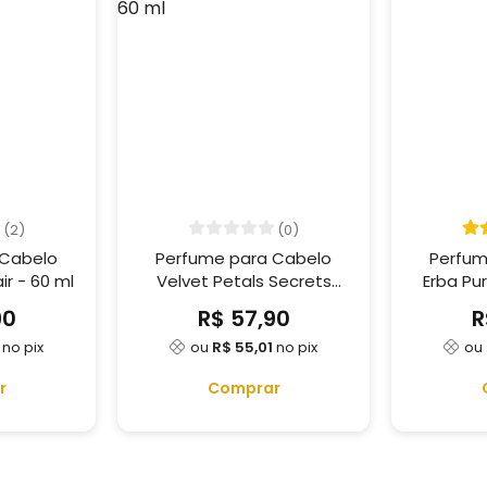
(2)
(0)
 Cabelo
Perfume para Cabelo
Perfum
Angel Secrets Hair - 60 ml
Velvet Petals Secrets
Erba Pur
Hair - 60 ml
90
R$ 57,90
R
no pix
ou
R$ 55,01
no pix
ou
r
Comprar