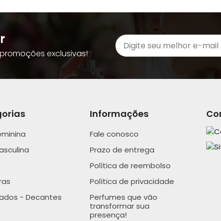
r
promoções exclusivas!
orias
Informações
Co
eminina
Fale conosco
asculina
Prazo de entrega
Política de reembolso
ras
Política de privacidade
nados - Decantes
Perfumes que vão
transformar sua
presença!