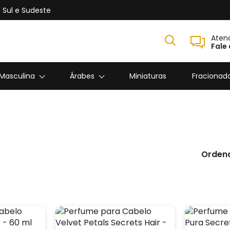
 Sul e Sudeste
Aten
Fale
 Masculina
Árabes
Miniaturas
Fracionad
Ordena