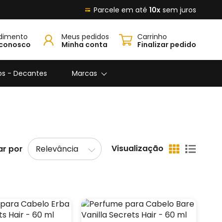
Parcele em até
10x
sem juros
dimento
Meus pedidos
Carrinho
 conosco
Minha conta
Finalizar pedido
os - Decantes
Marcas
Visualização
r por