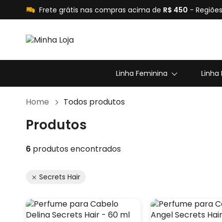
Frete grátis nas compras acima de
R$ 450
- Regiões
Linha Feminina
Linha
Home
Todos produtos
Produtos
6
produtos encontrados
Secrets Hair