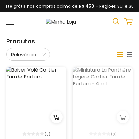
Frete grátis nas compras acima de
R$ 450
- Regiões Sul e Sud
Produtos
(0)
(0)