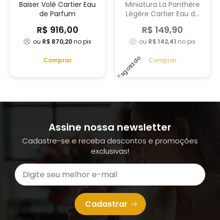
Baiser Volé Cartier Eau
Miniatura La Panthère
de Parfum
Légère Cartier Eau de
Parfum - 4 ml
R$ 916,00
R$ 149,90
ou
R$ 870,20
no pix
ou
R$ 142,41
no pix
Esgotado
Comprar
Comprar
Assine nossa newsletter
Cadastre-se e receba descontos e promoções
exclusivas!
Cadastrar