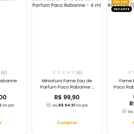
13% OFF
DECANTE
(0)
(0)
 Rabanne
Miniatura Fame Eau de
Fame 
Parfum Paco Rabanne -
Paco Ra
4 ml
00
R$ 99,90
R
5
no pix
ou
R$ 94,91
no pix
ou
r
Comprar