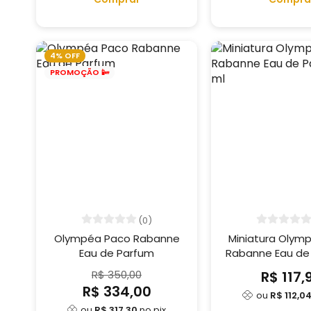
4% OFF
PROMOÇÃO 📴
(0)
Olympéa Paco Rabanne
Miniatura Olym
Eau de Parfum
Rabanne Eau de
6 ml
R$ 350,00
R$ 117,
R$ 334,00
ou
R$ 112,0
ou
R$ 317,30
no pix