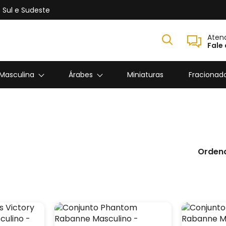
 Sul e Sudeste
Aten
Fale
 Masculina
Árabes
Miniaturas
Fracionad
Ordena