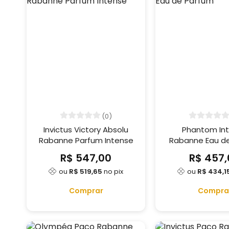
(0)
Invictus Victory Absolu
Phantom In
Rabanne Parfum Intense
Rabanne Eau d
R$ 547,00
R$ 457,
ou
R$ 519,65
no pix
ou
R$ 434,1
Comprar
Compra