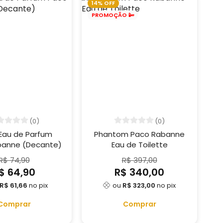
14% OFF
PROMOÇÃO 📴
(0)
(0)
Eau de Parfum
Phantom Paco Rabanne
banne (Decante)
Eau de Toilette
R$ 74,90
R$ 397,00
$ 64,90
R$ 340,00
R$ 61,66
no pix
ou
R$ 323,00
no pix
Comprar
Comprar