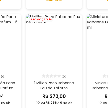
PROMOÇÃO 📴
(0)
(0)
péa Paco
1 Million Paco Rabanne
Miniatu
 Parfum -
Eau de Toilette
Rabanne 
94
R$ 272,00
R
4
no pix
ou
R$ 258,40
no pix
ou