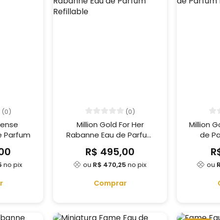
(0)
(0)
tense
Million Gold For Her
Million 
e Parfum
Rabanne Eau de Parfum
de Pa
Refillable
00
R$ 495,00
R
5
no pix
ou
R$ 470,25
no pix
ou
r
Comprar