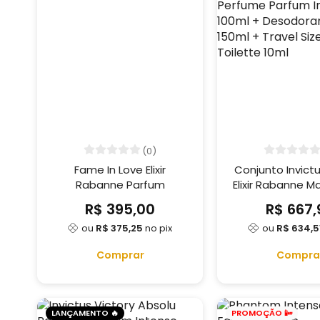
(0)
Fame In Love Elixir
Conjunto Invictu
Rabanne Parfum
Elixir Rabanne M
Perfume Parfum
R$ 395,00
R$ 667,
100ml + Deso
ou
R$ 375,25
no pix
ou
R$ 634,5
Spray 150ml + Tr
Eau de Toilet
Comprar
Compra
LANÇAMENTO 🔥
PROMOÇÃO 📴