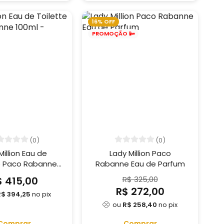
16% OFF
PROMOÇÃO 📴
(0)
(0)
illion Eau de
Lady Million Paco
e Paco Rabanne
Rabanne Eau de Parfum
l - (Tester)
$ 415,00
R$ 325,00
R$ 272,00
R$ 394,25
no pix
ou
R$ 258,40
no pix
Comprar
Comprar