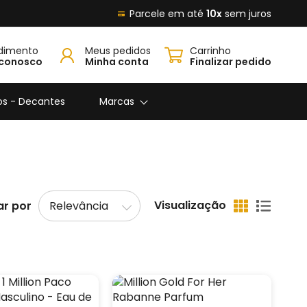
Parcele em até
10x
sem juros
dimento
Meus pedidos
Carrinho
 conosco
Minha conta
Finalizar pedido
os - Decantes
Marcas
Visualização
r por