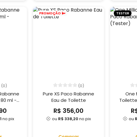
PROMOÇÃO 📴
TESTER
(0)
(0)
Rabanne
Pure XS Paco Rabanne
One M
80 ml -
Eau de Toilette
Toilett
)
100m
90
R$ 356,00
R
1
no pix
ou
R$ 338,20
no pix
ou
r
Comprar