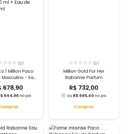
(0)
(0)
o 1 Million Paco
Million Gold For Her
Masculino - Eau
Rabanne Parfum
tte 200 ml + Eau
$ 678,90
R$ 732,00
oilette 10 ml
$ 644,96
no pix
ou
R$ 695,40
no pix
Comprar
Comprar