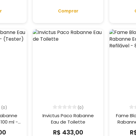
r
Comprar
(0)
(0)
 Rabanne
Invictus Paco Rabanne
Fame Blo
 100 ml -
Eau de Toilette
Rabanne
)
Refi
00
R$ 433,00
R