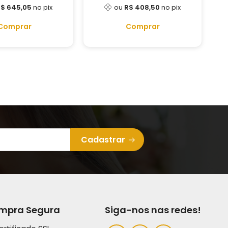
$ 645,05
no pix
ou
R$ 408,50
no pix
Comprar
Comprar
Cadastrar
mpra Segura
Siga-nos nas redes!