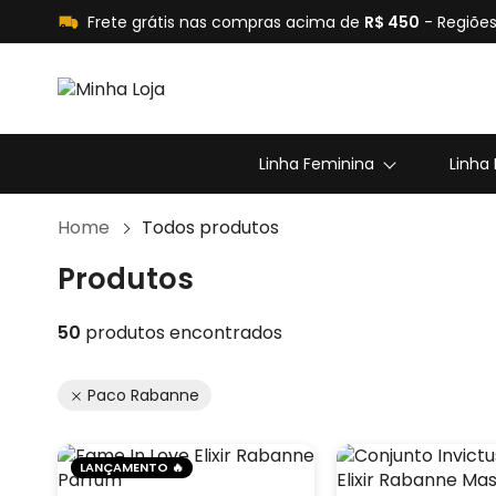
Frete grátis nas compras acima de
R$ 450
- Regiões
Linha Feminina
Linha
Home
Todos produtos
Produtos
50
produtos encontrados
Paco Rabanne
LANÇAMENTO 🔥