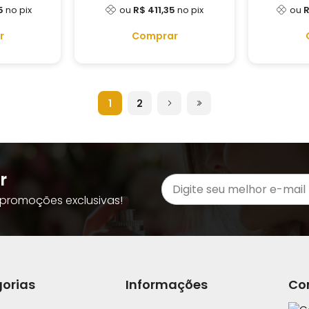
5
no pix
ou
R$ 411,35
no pix
ou
R
r
Comprar
1
2
r
promoções exclusivas!
orias
Informações
Co