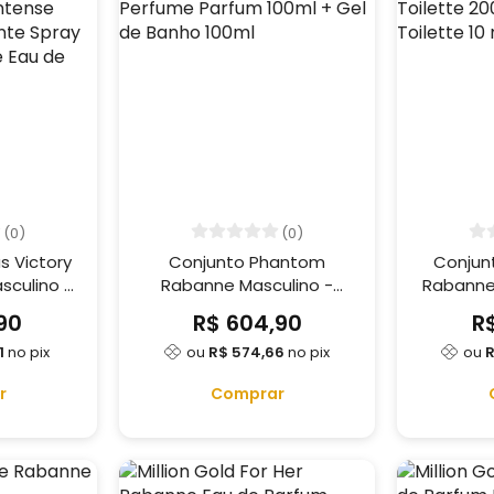
(0)
(0)
s Victory
Conjunto Phantom
Conjunt
asculino -
Rabanne Masculino -
Rabanne 
 Intense
Perfume Parfum 100ml +
de Toile
90
R$ 604,90
R
dorante
Gel de Banho 100ml
de T
1
no pix
ou
R$ 574,66
no pix
ou
R
avel Size
te 10ml
r
Comprar