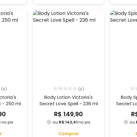
(0)
(0)
ctoria's
Body Lotion Victoria's
Body Sp
 - 250 ml
Secret Love Spell - 236 ml
Secret Lo
90
R$ 149,90
R
1
no pix
ou
R$ 142,41
no pix
ou
r
Comprar