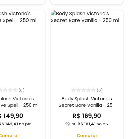
(0)
(0)
lash Victoria's
Body Splash Victoria's
ve Spell - 250 ml
Secret Bare Vanilla - 250
ml
$ 149,90
R$ 169,90
R$ 142,41
no pix
ou
R$ 161,41
no pix
Comprar
Comprar