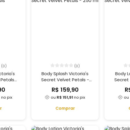
(0)
(0)
ctoria's
Body Splash Victoria's
Body Lo
 Petals
Secret Velvet Petals -
Secret 
36 ml
250 ml
90
R$ 159,90
R
1
no pix
ou
R$ 151,91
no pix
ou
r
Comprar