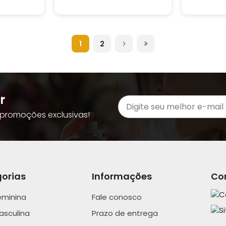
1
2
r
promoções exclusivas!
orias
Informações
Co
eminina
Fale conosco
asculina
Prazo de entrega