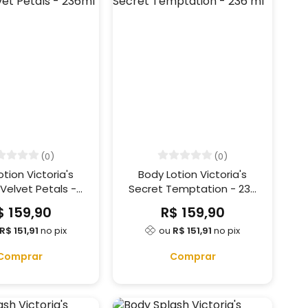
(0)
(0)
tion Victoria's
Body Lotion Victoria's
Velvet Petals -
Secret Temptation - 236
236ml
ml
$ 159,90
R$ 159,90
R$ 151,91
no pix
ou
R$ 151,91
no pix
Comprar
Comprar