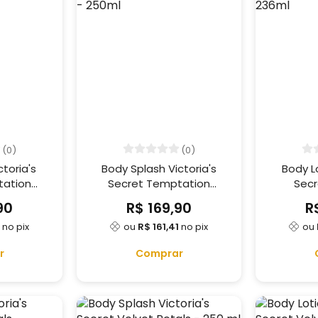
(0)
(0)
ctoria's
Body Splash Victoria's
Body Lo
tation
Secret Temptation
Secr
236ml
Shimmer - 250ml
Shim
90
R$ 169,90
R
1
no pix
ou
R$ 161,41
no pix
ou
r
Comprar